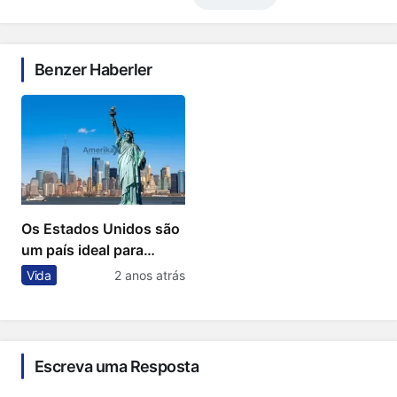
Benzer Haberler
Os Estados Unidos são
um país ideal para
morar?
Vida
2 anos atrás
Escreva uma Resposta