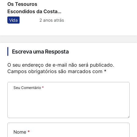
Os Tesouros
Escondidos da Costa
Leste dos EUA: De
Vida
2 anos atrás
Nova York a Miami
Escreva uma Resposta
O seu endereço de e-mail não será publicado.
Campos obrigatórios são marcados com
*
Seu Comentário
*
Nome
*