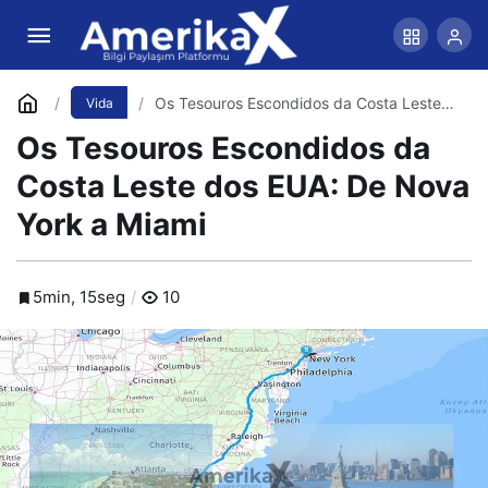
Os Estados Unidos são um país ideal para
morar?
Comentar
Compartilhar
Os Tesouros Escondidos da Costa Leste
Vida
dos EUA: De Nova York a Miami
Os Tesouros Escondidos da
Costa Leste dos EUA: De Nova
York a Miami
5min, 15seg
10