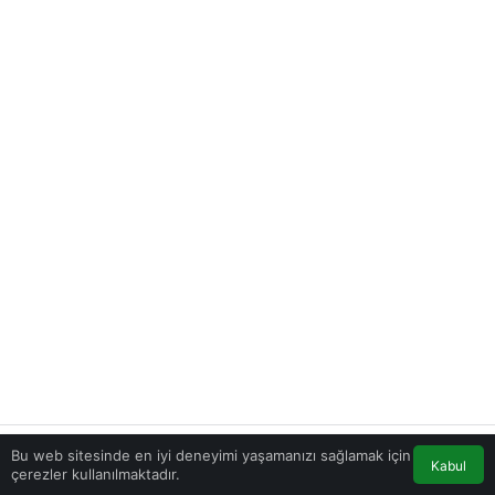
Bu web sitesinde en iyi deneyimi yaşamanızı sağlamak için
Kabul
Anasayfa
Akış
Minha Conta
Contato
çerezler kullanılmaktadır.