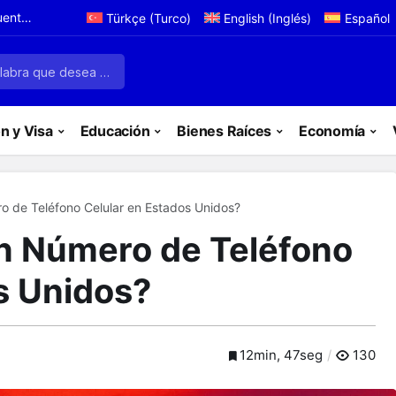
que
Türkçe
(
Turco
)
English
(
Inglés
)
Español
 en
n y Visa
Educación
Bienes Raíces
Economía
 de Teléfono Celular en Estados Unidos?
 Número de Teléfono
s Unidos?
12min, 47seg
130