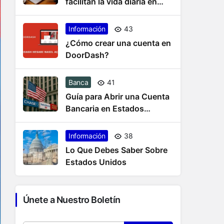
facilitan la vida diaria en
Estados Unidos
Información
43
¿Cómo crear una cuenta en
DoorDash?
Banca
41
Guía para Abrir una Cuenta
Bancaria en Estados
Unidos
Información
38
Lo Que Debes Saber Sobre
Estados Unidos
Únete a Nuestro Boletín