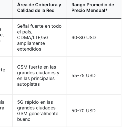
Área de Cobertura y
Rango Promedio de
Calidad de la Red
Precio Mensual*
Señal fuerte en todo
s
el país,
e,
CDMA/LTE/5G
60-80 USD
n
ampliamente
extendidos
GSM fuerte en las
rte
grandes ciudades y
55-75 USD
en las principales
autopistas
gía
5G rápido en las
ra
grandes ciudades,
50-70 USD
GSM generalmente
bueno