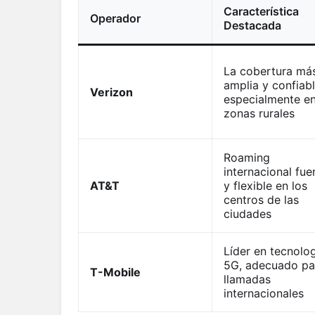
Característica
Operador
Destacada
La cobertura má
amplia y confiabl
Verizon
especialmente e
zonas rurales
Roaming
internacional fue
AT&T
y flexible en los
centros de las
ciudades
Líder en tecnolo
5G, adecuado pa
T-Mobile
llamadas
internacionales