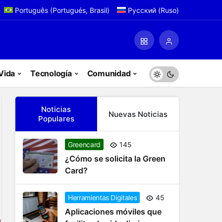
Português
(
Portugués, Brasil
)
Русский
(
Ruso
)
Vida
Tecnología
Comunidad
Noticias
Nuevas Noticias
Populares
Greencard
145
¿Cómo se solicita la Green
Card?
Herramientas Digitales
45
Aplicaciones móviles que