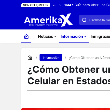
Aplicaciones móviles 
19:07
SON GELIŞMELER
facilitan la vida diaria
Estados Unidos
Noticias
Información
Inmigració
¿Cómo Obtener un Número
Información
¿Cómo Obtener un
Celular en Estado