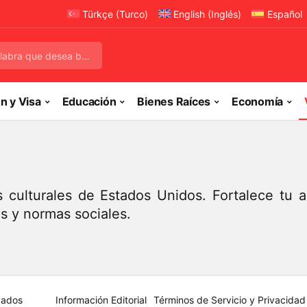
Türkçe
(
Turco
)
English
(
Inglés
)
Español
n y Visa
Educación
Bienes Raíces
Economía
s culturales de Estados Unidos. Fortalece tu 
es y normas sociales.
vados
Información Editorial
Términos de Servicio y Privacidad