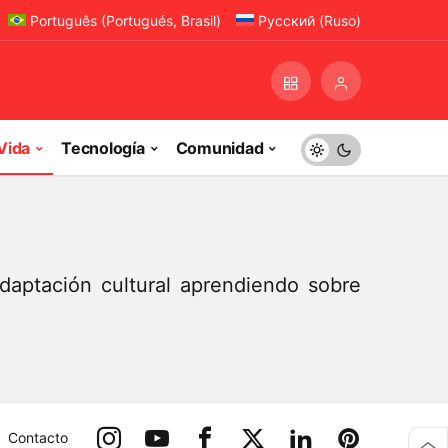
Português
(
Portugués, Brasil
)
Русский
(
Ruso
)
Vida
Tecnología
Comunidad
adaptación cultural aprendiendo sobre
Contacto