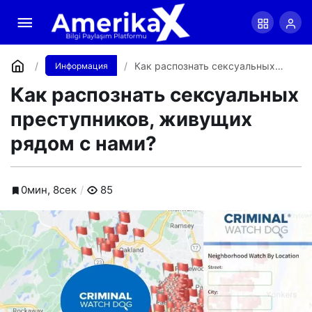
Как распознать сексуальных
преступников, живущих рядом с нами?
Оставить комментарий
Как распознать сексуальных
Информация
преступников, живущих рядом с
Как распознать сексуальных
нами?
преступников, живущих
рядом с нами?
0мин, 8сек
85