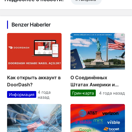
Benzer Haberler
Как открыть аккаунт в
О Соединённых
DoorDash?
Штатах Америки и
грин-карте
4 года
Грин-карта
4 года назад
Информация
назад