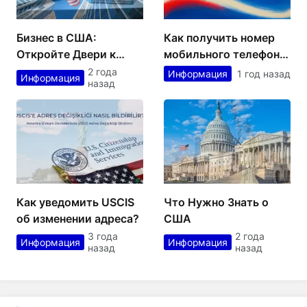
Бизнес в США:
Как получить номер
Откройте Двери к
мобильного телефона
Успеху
в США?
2 года
Информация
1 год назад
Информация
назад
Как уведомить USCIS
Что Нужно Знать о
об изменении адреса?
США
3 года
2 года
Информация
Информация
назад
назад